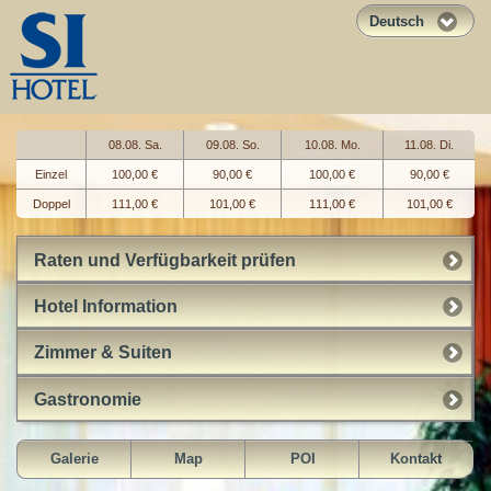
Deutsch
08.08. Sa.
09.08. So.
10.08. Mo.
11.08. Di.
Einzel
100,00 €
90,00 €
100,00 €
90,00 €
Doppel
111,00 €
101,00 €
111,00 €
101,00 €
Raten und Verfügbarkeit prüfen
Hotel Information
Zimmer & Suiten
Gastronomie
Galerie
Map
POI
Kontakt