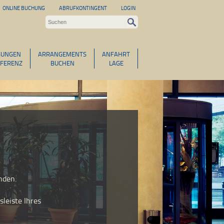
ONLINE BUCHUNG
ABRUFKONTINGENT
LOGIN
GUNGEN
ARRANGEMENTS
ANFAHRT
FERENZ
BUCHEN
LAGE
nden.
leiste Ihres