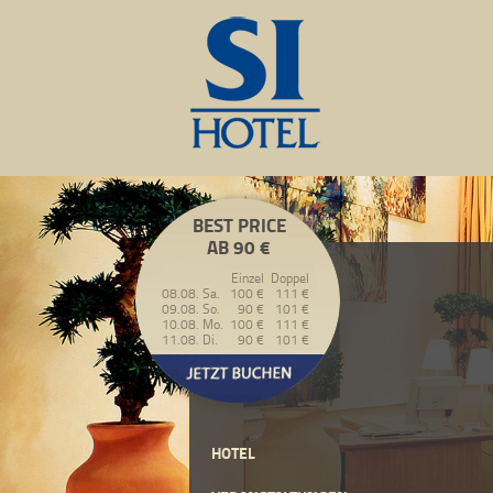
BEST PRICE
AB 90 €
Einzel
Doppel
08.08. Sa.
100 €
111 €
09.08. So.
90 €
101 €
10.08. Mo.
100 €
111 €
11.08. Di.
90 €
101 €
HOTEL