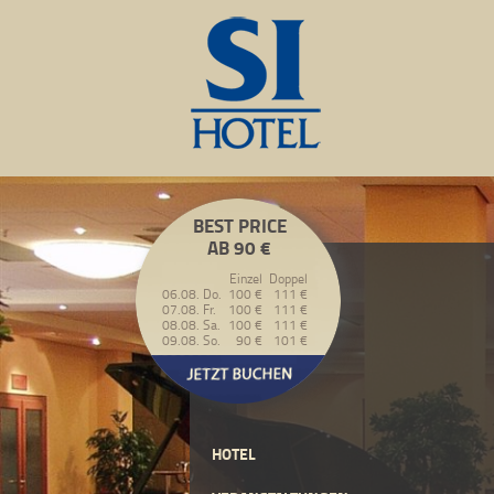
BEST PRICE
AB 90 €
Einzel
Doppel
06.08. Do.
100 €
111 €
07.08. Fr.
100 €
111 €
08.08. Sa.
100 €
111 €
09.08. So.
90 €
101 €
HOTEL