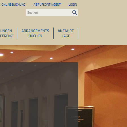
ONLINE BUCHUNG
ABRUFKONTINGENT
LOGIN
GUNGEN
ARRANGEMENTS
ANFAHRT
FERENZ
BUCHEN
LAGE