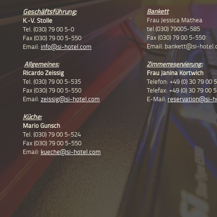
Geschäftsführung
:
Bankett
Frau Jessica Mathea
K.-V. Stolle
tel.(030) 79005-585
Tel. (030) 79 00 5-0
Fax (030) 79 00 5-550
Fax (030) 79 00 5-550
Email: bankett@si-hotel
Email:
info@si-hotel.com
Allgemeines:
Zimmerreservierung:
Ricardo Zeissig
Frau Janina Kortwich
Tel. (030) 79 00 5-535
Telefon: +49 (0) 30 79 00 
Fax (030) 79 00 5-550
Telefax: +49 (0) 30 79 00 
Email:
zeissig@si-hotel.com
E-Mail:
reservation@si-h
Küche:
Mario Gunsch
Tel. (030) 79 00 5-524
Fax (030) 79 00 5-550
Email:
kueche@si-hotel.com