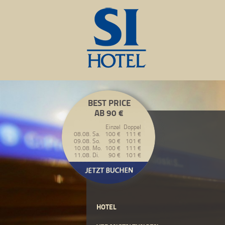
BEST PRICE
AB 90 €
Einzel
Doppel
08.08. Sa.
100 €
111 €
09.08. So.
90 €
101 €
10.08. Mo.
100 €
111 €
11.08. Di.
90 €
101 €
HOTEL