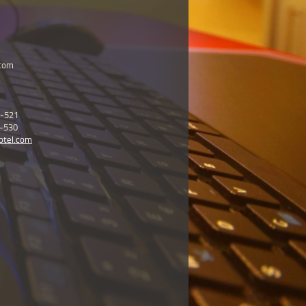
.com
5-521
5-530
otel.com