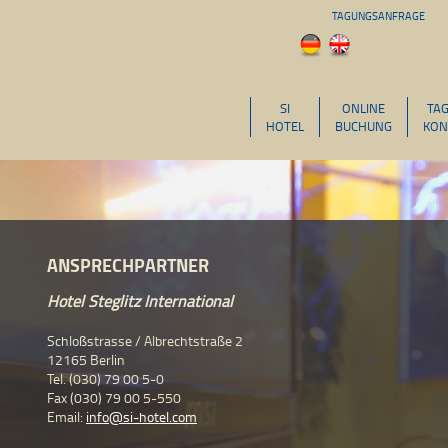
TAGUNGSANFRAGE
SI
ONLINE
TA
HOTEL
BUCHUNG
KON
ANSPRECHPARTNER
Hotel Steglitz International
Schloßstrasse / Albrechtstraße 2
12165 Berlin
Tel. (030) 79 00 5-0
Fax (030) 79 00 5-550
Email:
info@si-hotel.com