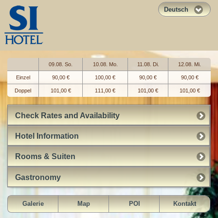
Deutsch
09.08. So.
10.08. Mo.
11.08. Di.
12.08. Mi.
Einzel
90,00 €
100,00 €
90,00 €
90,00 €
Doppel
101,00 €
111,00 €
101,00 €
101,00 €
Check Rates and Availability
Hotel Information
Rooms & Suiten
Gastronomy
Galerie
Map
POI
Kontakt