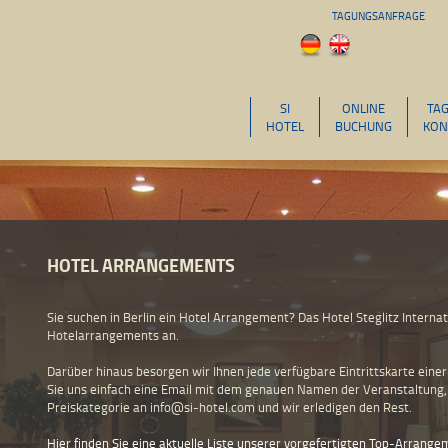
TAGUNGSANFRAGE
SI
ONLINE
TA
HOTEL
BUCHUNG
KON
HOTEL ARRANGEMENTS
Sie suchen in Berlin ein Hotel Arrangement? Das Hotel Steglitz Interna
Hotelarrangements an.
Darüber hinaus besorgen wir Ihnen jede verfügbare Eintrittskarte einer
Sie uns einfach eine Email mit dem genauen Namen der Veranstaltung
Preiskategorie an info@si-hotel.com und wir erledigen den Rest.
Hier finden Sie eine aktuelle Liste unserer vorgefertigten Top-Arrang