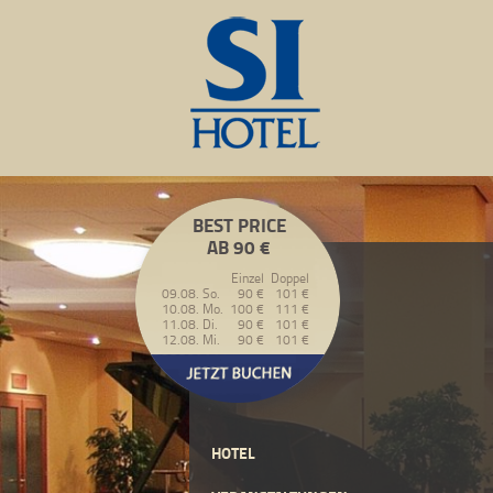
BEST PRICE
AB 90 €
Einzel
Doppel
09.08. So.
90 €
101 €
10.08. Mo.
100 €
111 €
11.08. Di.
90 €
101 €
12.08. Mi.
90 €
101 €
HOTEL