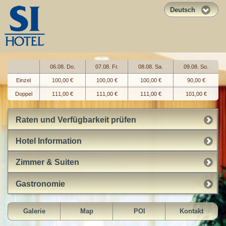
Deutsch
06.08. Do.
07.08. Fr.
08.08. Sa.
09.08. So.
Einzel
100,00 €
100,00 €
100,00 €
90,00 €
Doppel
111,00 €
111,00 €
111,00 €
101,00 €
Raten und Verfügbarkeit prüfen
Hotel Information
Zimmer & Suiten
Gastronomie
Galerie
Map
POI
Kontakt