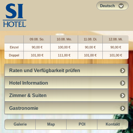
Deutsch
09.08. So.
10.08. Mo.
11.08. Di.
12.08. Mi.
Einzel
90,00 €
100,00 €
90,00 €
90,00 €
Doppel
101,00 €
111,00 €
101,00 €
101,00 €
Raten und Verfügbarkeit prüfen
Hotel Information
Zimmer & Suiten
Gastronomie
Galerie
Map
POI
Kontakt