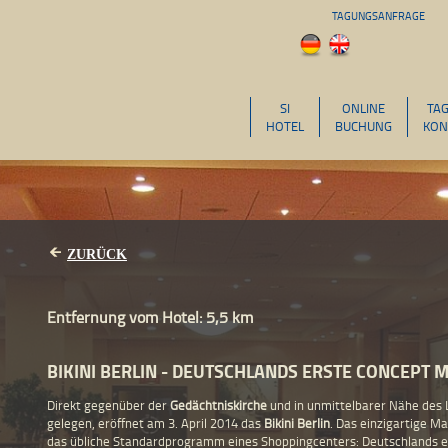
TAGUNGSANFRAGE
SI
ONLINE
TA
HOTEL
BUCHUNG
KON
ZURÜCK
Entfernung vom Hotel: 5,5 km
BIKINI BERLIN - DEUTSCHLANDS ERSTE CONCEPT 
Direkt gegenüber der
Gedächtniskirche
und in unmittelbarer Nähe des 
gelegen, eröffnet am 3. April 2014 das
Bikini Berlin
. Das einzigartige Ma
das übliche Standardprogramm eines Shoppingcenters: Deutschlands er