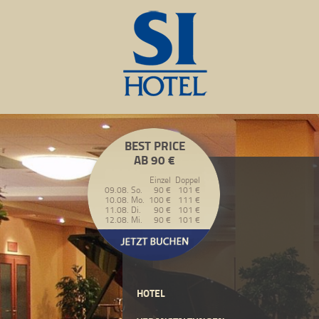
BEST PRICE
AB 90 €
Einzel
Doppel
09.08. So.
90 €
101 €
10.08. Mo.
100 €
111 €
11.08. Di.
90 €
101 €
12.08. Mi.
90 €
101 €
HOTEL