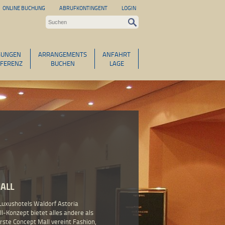
ONLINE BUCHUNG
ABRUFKONTINGENT
LOGIN
GUNGEN
ARRANGEMENTS
ANFAHRT
FERENZ
BUCHEN
LAGE
MALL
Luxushotels Waldorf Astoria
ll-Konzept bietet alles andere als
ste Concept Mall vereint Fashion,