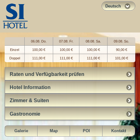
Deutsch
06.08. Do.
07.08. Fr.
08.08. Sa.
09.08. So.
Einzel
100,00 €
100,00 €
100,00 €
90,00 €
Doppel
111,00 €
111,00 €
111,00 €
101,00 €
Raten und Verfügbarkeit prüfen
Hotel Information
Zimmer & Suiten
Gastronomie
Galerie
Map
POI
Kontakt