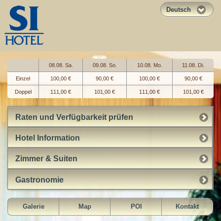
Deutsch
08.08. Sa.
09.08. So.
10.08. Mo.
11.08. Di.
Einzel
100,00 €
90,00 €
100,00 €
90,00 €
Doppel
111,00 €
101,00 €
111,00 €
101,00 €
Raten und Verfügbarkeit prüfen
Hotel Information
Zimmer & Suiten
Gastronomie
Galerie
Map
POI
Kontakt