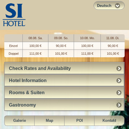
Deutsch
08.08. Sa.
09.08. So.
10.08. Mo.
11.08. Di.
Einzel
100,00 €
90,00 €
100,00 €
90,00 €
Doppel
111,00 €
101,00 €
111,00 €
101,00 €
Check Rates and Availability
Hotel Information
Rooms & Suiten
Gastronomy
Galerie
Map
POI
Kontakt