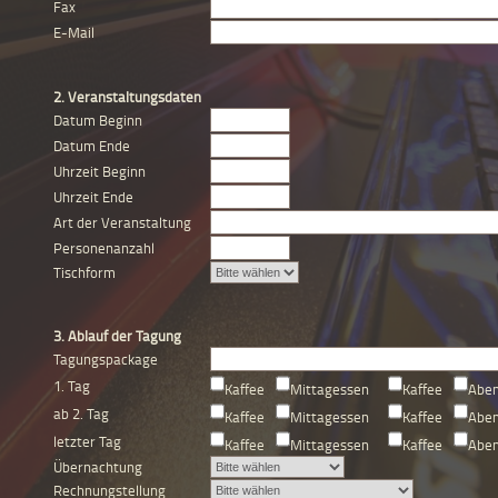
Fax
E-Mail
2. Veranstaltungsdaten
Datum Beginn
Datum Ende
Uhrzeit Beginn
Uhrzeit Ende
Art der Veranstaltung
Personenanzahl
Tischform
3. Ablauf der Tagung
Tagungspackage
1. Tag
Kaffee
Mittagessen
Kaffee
Abe
ab 2. Tag
Kaffee
Mittagessen
Kaffee
Abe
letzter Tag
Kaffee
Mittagessen
Kaffee
Abe
Übernachtung
Rechnungstellung