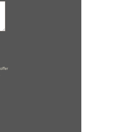
offer
r