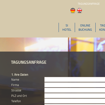
TAGUNGSANFRAGE
SI
ONLINE
TA
HOTEL
BUCHUNG
KON
TAGUNGSANFRAGE
1. Ihre Daten
Name
Firma
Strasse
PLZ und Ort
Telefon