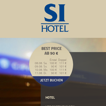
BEST PRICE
AB 90 €
Einzel
Doppel
08.08. Sa.
100 €
111 €
09.08. So.
90 €
101 €
10.08. Mo.
100 €
111 €
11.08. Di.
90 €
101 €
HOTEL