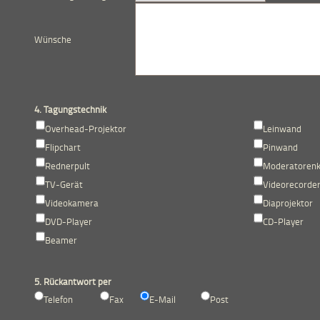
Wünsche
4. Tagungstechnik
Overhead-Projektor
Leinwand
Flipchart
Pinwand
Rednerpult
Moderatorenk
TV-Gerät
Videorecorde
Videokamera
Diaprojektor
DVD-Player
CD-Player
Beamer
5. Rückantwort per
Telefon
Fax
E-Mail
Post