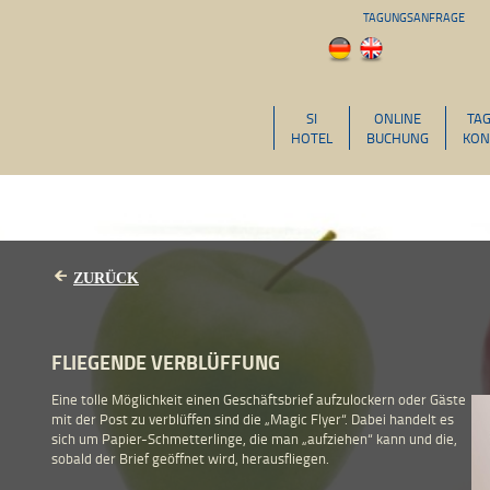
TAGUNGSANFRAGE
SI
ONLINE
TA
HOTEL
BUCHUNG
KON
ZURÜCK
FLIEGENDE VERBLÜFFUNG
Eine tolle Möglichkeit einen Geschäftsbrief aufzulockern oder Gäste
mit der Post zu verblüffen sind die „Magic Flyer“. Dabei handelt es
sich um Papier-Schmetterlinge, die man „aufziehen“ kann und die,
sobald der Brief geöffnet wird, herausfliegen.