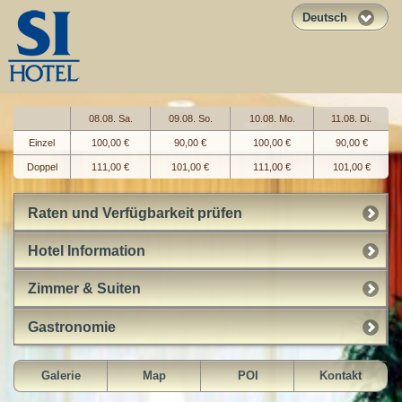
Deutsch
08.08. Sa.
09.08. So.
10.08. Mo.
11.08. Di.
Einzel
100,00 €
90,00 €
100,00 €
90,00 €
Doppel
111,00 €
101,00 €
111,00 €
101,00 €
Raten und Verfügbarkeit prüfen
Hotel Information
Zimmer & Suiten
Gastronomie
Galerie
Map
POI
Kontakt