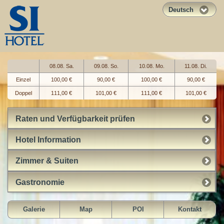
Deutsch
08.08. Sa.
09.08. So.
10.08. Mo.
11.08. Di.
Einzel
100,00 €
90,00 €
100,00 €
90,00 €
Doppel
111,00 €
101,00 €
111,00 €
101,00 €
Raten und Verfügbarkeit prüfen
Hotel Information
Zimmer & Suiten
Gastronomie
Galerie
Map
POI
Kontakt