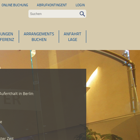
ONLINE BUCHUNG
ABRUFKONTINGENT
LOGIN
GUNGEN
ARRANGEMENTS
ANFAHRT
FERENZ
BUCHEN
LAGE
ufenthalt in Berlin:
ge
ter Zeit