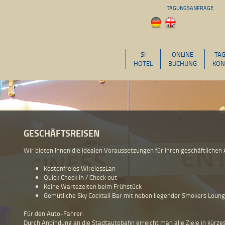
TAGUNGSANFRAGE
SI
ONLINE
TA
HOTEL
BUCHUNG
KON
GESCHÄFTSREISEN
Wir bieten Ihnen die idealen Voraussetzungen für Ihren geschäftlichen A
Kostenfreies WirelessLan
Quick Check in / Check out
Keine Wartezeiten beim Frühstück
Gemütliche Sky Cocktail Bar mit neben liegender Smokers Loun
Für den Auto-Fahrer:
Durch Anbindung an die Stadtautobahn erreicht man alle Ziele in kürzes