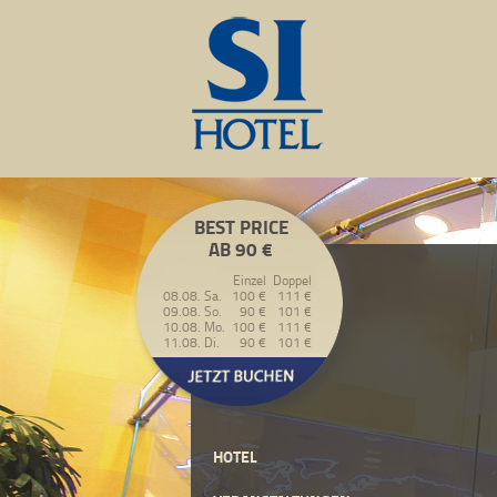
BEST PRICE
AB 90 €
Einzel
Doppel
08.08. Sa.
100 €
111 €
09.08. So.
90 €
101 €
10.08. Mo.
100 €
111 €
11.08. Di.
90 €
101 €
HOTEL