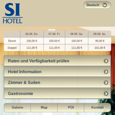
Deutsch
06.08. Do.
07.08. Fr.
08.08. Sa.
09.08. So.
Einzel
100,00 €
100,00 €
100,00 €
90,00 €
Doppel
111,00 €
111,00 €
111,00 €
101,00 €
Raten und Verfügbarkeit prüfen
Hotel Information
Zimmer & Suiten
Gastronomie
Galerie
Map
POI
Kontakt