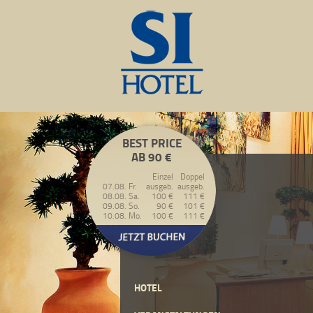
BEST PRICE
AB 90 €
Einzel
Doppel
07.08. Fr.
ausgeb.
ausgeb.
08.08. Sa.
100 €
111 €
09.08. So.
90 €
101 €
10.08. Mo.
100 €
111 €
HOTEL