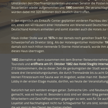
Umständen den Oberfinanzpräsidenten und einen Senator die Posten k
Bauarbeiten wieder aufgenommen und
1980
beendet. Die veranschlag
wurden dabei mit 320 Millionen doch deutlich übertroffen.
In den eigentlich als Einkaufs-Center geplanten vorderen Flachbau des S
ein, eines von 40 Häusern einer Hotelkette von Wienerwald Deutschl
Deutschland Konkurs anmelden und somit standen auch die Hotels zur D
Klaus-Volker Stolle war ab
1974
in der damals noch geteilten Stadt für
Schweizerhof als Direktor tätig. Als der Hoteleigentümer Holzmüller
19
damals sich noch Hilton nennende 5-Sterne-Hotel erwarb, wurde ihm 
dieses Haus übertragen.
1982
übernahm er dann zusammen mit dem Bremer Reiseunternehmer K
Tourotels und
eröffnete am 01. Oktober 1982 das Hotel Steglitz Interna
213 Gästezimmern, die zu dieser Zeit die geräumigsten der Stadt ware
sowie drei Veranstaltungsräumen, die durch Trennwände bis zu acht G
kleinen Fitnessraum mit Sauna war im Angebot, wobei man mit Badema
Lobby in der ersten Etage musste, dorthin, wo heute der Veranstaltun
Natürlich hat sich seitdem einiges getan. Zahlreiche Um- und Neubau
gemacht, was es heute ist. Besonders stolz sind wir diesen Weg gemei
Mitarbeitern und Geschäftspartnern gegangen zu sein, was für Sie auch
Loyalität und Nachhaltigkeit nicht nur Schlagwörter für uns sind, sonder
die wir ganz in den Dienst des Gastes stellen.