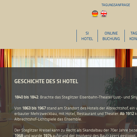
TAGUNGSANFRAGE
SI
ONLINE
TA
HOTEL
BUCHUNG
KON
GESCHICHTE DES SI HOTEL
1840 bis 1842
: Brachte das Steglitzer Eisenbahn-Theater Lust- und Sin
Von
1863 bis 1967
stand am Standort des Hotels der Albrechtshof, ein v
erbauter Mehrzweckbau, mit Hotel, Restaurant und Theater.
Ab 1912
k
Albrechtshof-Lichtspiele das Ensemble.
Der Steglitzer Kreisel kann zu Recht als Skandalbau der 70er Jahre be
1968
und wurde
1974
aufgrund der Insolvenz des Bauträgers gestoppt