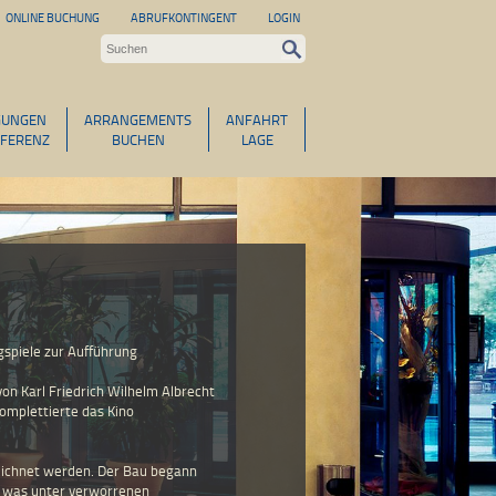
ONLINE BUCHUNG
ABRUFKONTINGENT
LOGIN
GUNGEN
ARRANGEMENTS
ANFAHRT
FERENZ
BUCHEN
LAGE
gspiele zur Aufführung
on Karl Friedrich Wilhelm Albrecht
omplettierte das Kino
zeichnet werden. Der Bau begann
, was unter verworrenen