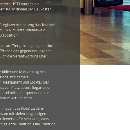
ostete.
1977
wurden die
ten 180 Millionen DM Baukosten
teglitzer Kreisel zog das Tourotel
and. 1982 musste Wienerwald
isposition.
 das am Tiergarten gelegene Hotel
78
noch das gegenüberliegende
auch die Verantwortung über
öller den Mietvertrag des
tional
mit damals
n,
Restaurant und Cocktail Bar
ruppen Platz boten. Sogar einen
ntel bekleidet quer durch die
gsraum Atrium steht.
ten haben das Hotel zu dem
nsam mit vielen langjährigen
 Beweis dafür sein kann, dass
n gelebte Tradition. Eine Tradition,