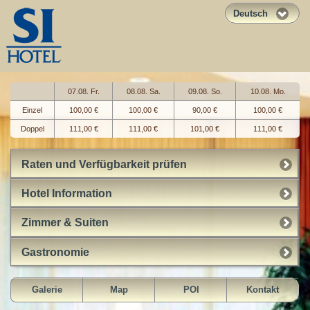
Deutsch
07.08. Fr.
08.08. Sa.
09.08. So.
10.08. Mo.
Einzel
100,00 €
100,00 €
90,00 €
100,00 €
Doppel
111,00 €
111,00 €
101,00 €
111,00 €
Raten und Verfügbarkeit prüfen
Hotel Information
Zimmer & Suiten
Gastronomie
Galerie
Map
POI
Kontakt