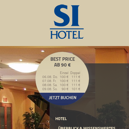
BEST PRICE
AB 90 €
Einzel
Doppel
06.08. Do.
100 €
111 €
07.08. Fr.
100 €
111 €
08.08. Sa.
100 €
111 €
09.08. So.
90 €
101 €
HOTEL
ÜBERBLICK & WISSENSWERTES