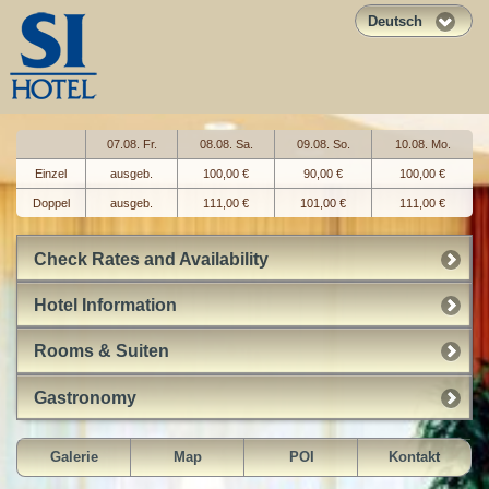
Deutsch
07.08. Fr.
08.08. Sa.
09.08. So.
10.08. Mo.
Einzel
ausgeb.
100,00 €
90,00 €
100,00 €
Doppel
ausgeb.
111,00 €
101,00 €
111,00 €
Check Rates and Availability
Hotel Information
Rooms & Suiten
Gastronomy
Galerie
Map
POI
Kontakt