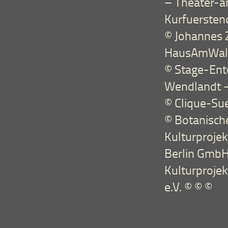
– Theater-
Kurfuerste
© Johannes 
HausAmWald
© Stage-Ent
Wendlandt 
© Clique-Su
© Botanische
Kulturproje
Berlin GmbH 
Kulturproje
e.V. © © ©