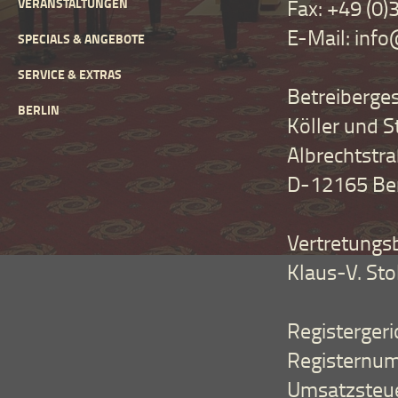
Fax: +49 (0
VERANSTALTUNGEN
E-Mail: inf
SPECIALS & ANGEBOTE
SERVICE & EXTRAS
Betreiberges
BERLIN
Köller und S
Albrechtstr
D-12165 Ber
Vertretungsb
Klaus-V. Sto
Registergeri
Registernum
Umsatzsteue