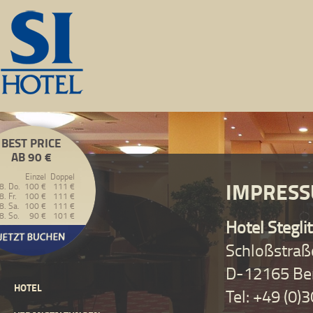
BEST PRICE
AB 90 €
Einzel
Doppel
IMPRES
8. Do.
100 €
111 €
8. Fr.
100 €
111 €
8. Sa.
100 €
111 €
8. So.
90 €
101 €
Hotel Steglit
Schloßstraße
D-12165 Ber
HOTEL
Tel: +49 (0)