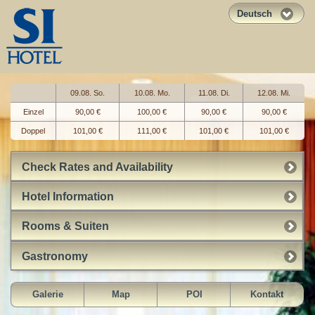
Deutsch
09.08. So.
10.08. Mo.
11.08. Di.
12.08. Mi.
Einzel
90,00 €
100,00 €
90,00 €
90,00 €
Doppel
101,00 €
111,00 €
101,00 €
101,00 €
Check Rates and Availability
Hotel Information
Rooms & Suiten
Gastronomy
Galerie
Map
POI
Kontakt