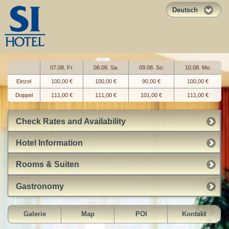
Deutsch
07.08. Fr.
08.08. Sa.
09.08. So.
10.08. Mo.
Einzel
100,00 €
100,00 €
90,00 €
100,00 €
Doppel
111,00 €
111,00 €
101,00 €
111,00 €
Check Rates and Availability
Hotel Information
Rooms & Suiten
Gastronomy
Galerie
Map
POI
Kontakt