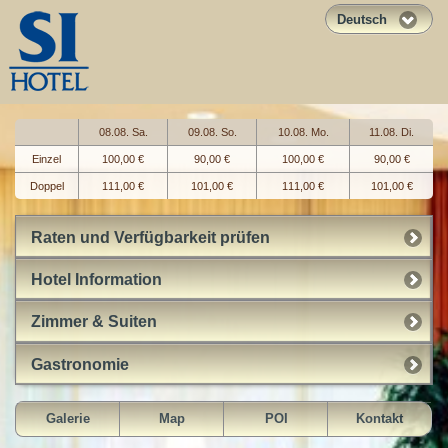
Deutsch
08.08. Sa.
09.08. So.
10.08. Mo.
11.08. Di.
Einzel
100,00 €
90,00 €
100,00 €
90,00 €
Doppel
111,00 €
101,00 €
111,00 €
101,00 €
Raten und Verfügbarkeit prüfen
Hotel Information
Zimmer & Suiten
Gastronomie
Galerie
Map
POI
Kontakt