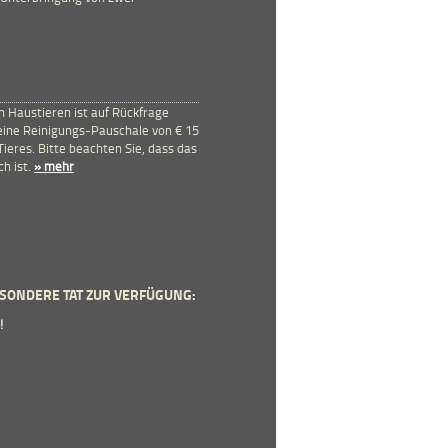
 Haustieren ist auf Rückfrage
 eine Reinigungs-Pauschale von € 15
ieres. Bitte beachten Sie, dass das
ch ist.
» mehr
SONDERE TAT ZUR VERFÜGUNG:
!