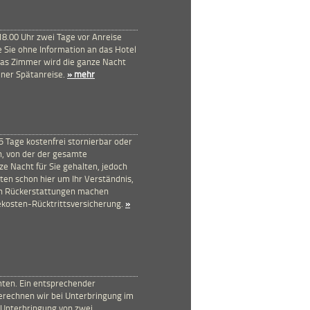
 18.00 Uhr zwei Tage vor Anreise
e Sie ohne Information an das Hotel
as Zimmer wird die ganze Nacht
iner Spätanreise.
» mehr
 5 Tage kostenfrei stornierbar oder
ch, von der der gesamte
 Nacht für Sie gehalten, jedoch
tten schon hier um Ihr Verständnis,
ch Rückerstattungen machen
ekosten-Rücktrittsversicherung.
»
hten. Ein entsprechender
berechnen wir bei Unterbringung im
e Unterbringung von zwei