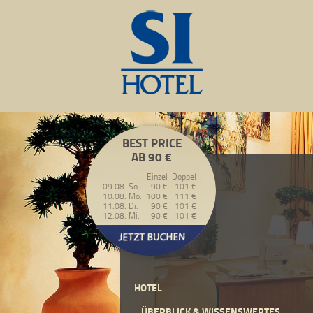
BEST PRICE
AB 90 €
Einzel
Doppel
09.08. So.
90 €
101 €
10.08. Mo.
100 €
111 €
11.08. Di.
90 €
101 €
12.08. Mi.
90 €
101 €
HOTEL
ÜBERBLICK & WISSENSWERTES