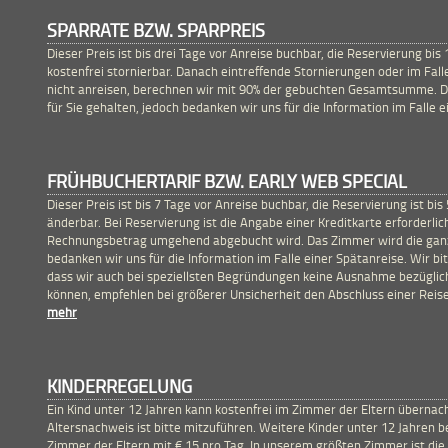
SPARRATE BZW. SPARPREIS
Dieser Preis ist bis drei Tage vor Anreise buchbar, die Reservierung bis
kostenfrei stornierbar. Danach eintreffende Stornierungen oder im Fall
nicht anreisen, berechnen wir mit 90% der gebuchten Gesamtsumme. D
für Sie gehalten, jedoch bedanken wir uns für die Information im Falle e
FRÜHBUCHERTARIF BZW. EARLY WEB SPECIAL
Dieser Preis ist bis 7 Tage vor Anreise buchbar, die Reservierung ist bis
änderbar. Bei Reservierung ist die Angabe einer Kreditkarte erforderli
Rechnungsbetrag umgehend abgebucht wird. Das Zimmer wird die ganze
bedanken wir uns für die Information im Falle einer Spätanreise. Wir bi
dass wir auch bei speziellsten Begründungen keine Ausnahme bezügli
können, empfehlen bei größerer Unsicherheit den Abschluss einer Reis
mehr
KINDERREGELUNG
Ein Kind unter 12 Jahren kann kostenfrei im Zimmer der Eltern übernac
Altersnachweis ist bitte mitzuführen. Weitere Kinder unter 12 Jahren 
Zimmer der Eltern mit € 15 pro Tag. In unserem größten Zimmer ist di