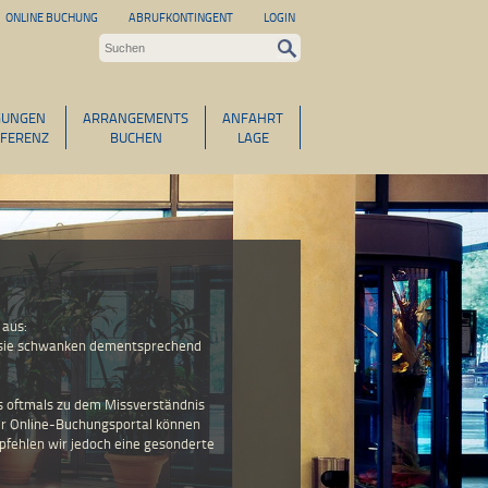
ONLINE BUCHUNG
ABRUFKONTINGENT
LOGIN
GUNGEN
ARRANGEMENTS
ANFAHRT
FERENZ
BUCHEN
LAGE
 aus:
h. sie schwanken dementsprechend
es oftmals zu dem Missverständnis
ser Online-Buchungsportal können
pfehlen wir jedoch eine gesonderte