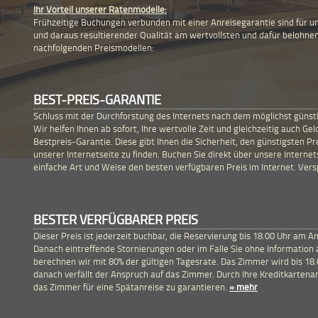
Ihr Vorteil unserer Ratenmodelle:
Frühzeitige Buchungen verbunden mit einer Anreisegarantie sind für u
und daraus resultierender Qualität am wertvollsten und dafür belohne
nachfolgenden Preismodellen:
BEST-PREIS-GARANTIE
Schluss mit der Durchforstung des Internets nach dem möglichst günsti
Wir helfen Ihnen ab sofort, Ihre wertvolle Zeit und gleichzeitig auch Ge
Bestpreis-Garantie. Diese gibt Ihnen die Sicherheit, den günstigsten P
unserer Internetseite zu finden. Buchen Sie direkt über unsere Internets
einfache Art und Weise den besten verfügbaren Preis im Internet. Ver
BESTER VERFÜGBARER PREIS
Dieser Preis ist jederzeit buchbar, die Reservierung bis 18.00 Uhr am An
Danach eintreffende Stornierungen oder im Falle Sie ohne Information a
berechnen wir mit 80% der gültigen Tagesrate. Das Zimmer wird bis 18
danach verfällt der Anspruch auf das Zimmer. Durch Ihre Kreditkartena
das Zimmer für eine Spätanreise zu garantieren.
» mehr