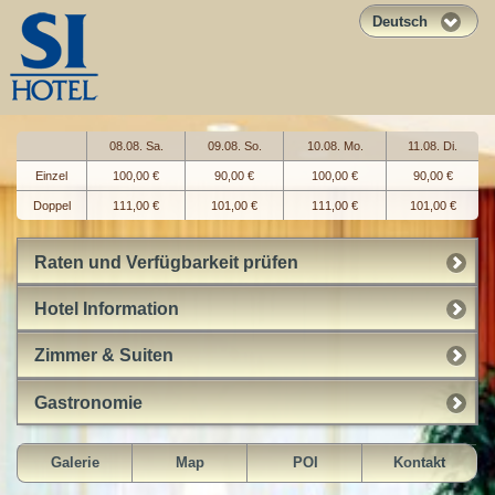
Deutsch
08.08. Sa.
09.08. So.
10.08. Mo.
11.08. Di.
Einzel
100,00 €
90,00 €
100,00 €
90,00 €
Doppel
111,00 €
101,00 €
111,00 €
101,00 €
Raten und Verfügbarkeit prüfen
Hotel Information
Zimmer & Suiten
Gastronomie
Galerie
Map
POI
Kontakt