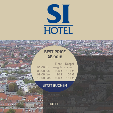
BEST PRICE
AB 90 €
Einzel
Doppel
07.08. Fr.
ausgeb.
ausgeb.
08.08. Sa.
100 €
111 €
09.08. So.
90 €
101 €
10.08. Mo.
100 €
111 €
HOTEL