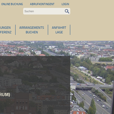
ONLINE BUCHUNG
ABRUFKONTINGENT
LOGIN
GUNGEN
ARRANGEMENTS
ANFAHRT
FERENZ
BUCHEN
LAGE
RUM)