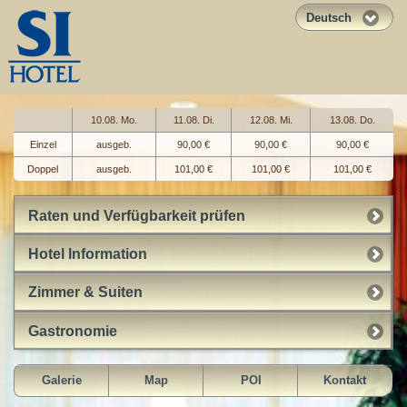
Deutsch
10.08. Mo.
11.08. Di.
12.08. Mi.
13.08. Do.
Einzel
ausgeb.
90,00 €
90,00 €
90,00 €
Doppel
ausgeb.
101,00 €
101,00 €
101,00 €
Raten und Verfügbarkeit prüfen
Hotel Information
Zimmer & Suiten
Gastronomie
Galerie
Map
POI
Kontakt