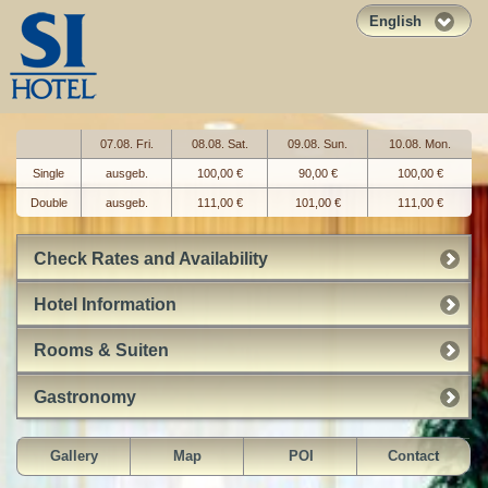
English
07.08. Fri.
08.08. Sat.
09.08. Sun.
10.08. Mon.
Single
ausgeb.
100,00 €
90,00 €
100,00 €
Double
ausgeb.
111,00 €
101,00 €
111,00 €
Check Rates and Availability
Hotel Information
Rooms & Suiten
Gastronomy
Gallery
Map
POI
Contact