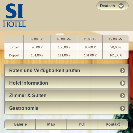
Deutsch
09.08. So.
10.08. Mo.
11.08. Di.
12.08. Mi.
Einzel
90,00 €
100,00 €
90,00 €
90,00 €
Doppel
101,00 €
111,00 €
101,00 €
101,00 €
Raten und Verfügbarkeit prüfen
Hotel Information
Zimmer & Suiten
Gastronomie
Galerie
Map
POI
Kontakt