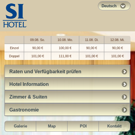
Deutsch
09.08. So.
10.08. Mo.
11.08. Di.
12.08. Mi.
Einzel
90,00 €
100,00 €
90,00 €
90,00 €
Doppel
101,00 €
111,00 €
101,00 €
101,00 €
Raten und Verfügbarkeit prüfen
Hotel Information
Zimmer & Suiten
Gastronomie
Galerie
Map
POI
Kontakt