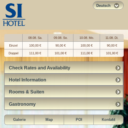
Deutsch
08.08. Sa.
09.08. So.
10.08. Mo.
11.08. Di.
Einzel
100,00 €
90,00 €
100,00 €
90,00 €
Doppel
111,00 €
101,00 €
111,00 €
101,00 €
Check Rates and Availability
Hotel Information
Rooms & Suiten
Gastronomy
Galerie
Map
POI
Kontakt