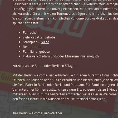
Besuchern die freie Fahrt mit den öffentlichen Verkehrsmitteln ermögli
Ermäßigungspartnern und unvergleichlichen Rabatten von mindestens 
als Kurzreiseführer mit vielen Tourenvorschlägen und hilfreichen Insidert
WelcomeCard vielmehr ein komplettes Rundum-Sorglos-Paket dar, das g
spürbar entlastet.
Fahrschein
viele Rabattangebote
Stadtplan +
Guide
Restaurants
Familienangebote
Inklusive Potsdam und/oder Museumsinsel möglich
Kurztrip an die Spree oder Berlin in 5 Tagen
Mit der Berlin WelcomeCard erhalten Sie für jeden Aufenthalt das richtig
Stunden, 72 Stunden oder 5 Tage erhältlich und bieten Ihnen je nach Wa
die freie Fahrt in Berlin oder Berlin und Potsdam. Für Familien eignen
Varianten, hier können zusätzlich zu einem Erwachsenen bis zu 3 Kinde
mitfahren. Allen Kulturbegeisterten empfehlen wir die Berlin Welcome
den freien Eintritt in die Museen der Museumsinsel ermöglicht.
Ihre Berlin WelcomeCard-Partner: