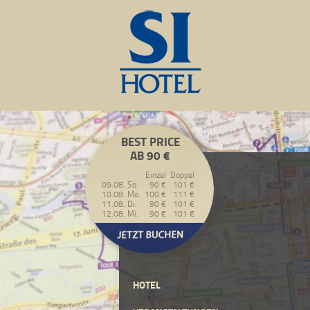
BEST PRICE
AB 90 €
Einzel
Doppel
09.08. So.
90 €
101 €
10.08. Mo.
100 €
111 €
11.08. Di.
90 €
101 €
12.08. Mi.
90 €
101 €
HOTEL