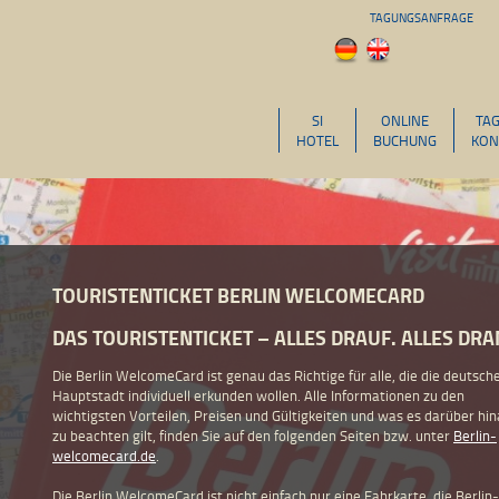
TAGUNGSANFRAGE
SI
ONLINE
TA
HOTEL
BUCHUNG
KON
TOURISTENTICKET BERLIN WELCOMECARD
DAS TOURISTENTICKET – ALLES DRAUF. ALLES DRAN
Die Berlin WelcomeCard ist genau das Richtige für alle, die die deutsch
Hauptstadt individuell erkunden wollen. Alle Informationen zu den
wichtigsten Vorteilen, Preisen und Gültigkeiten und was es darüber hi
zu beachten gilt, finden Sie auf den folgenden Seiten bzw. unter
Berlin-
welcomecard.de
.
Die Berlin WelcomeCard ist nicht einfach nur eine Fahrkarte, die Berlin-