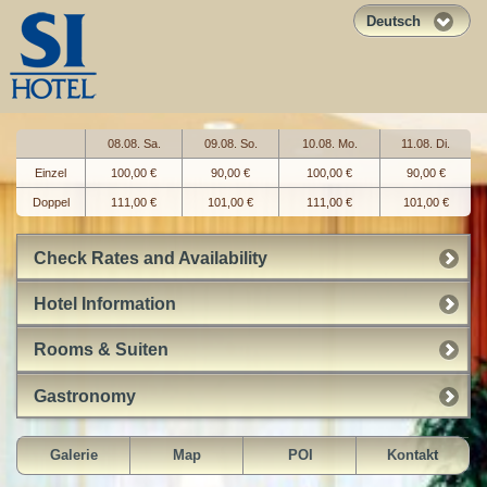
Deutsch
08.08. Sa.
09.08. So.
10.08. Mo.
11.08. Di.
Einzel
100,00 €
90,00 €
100,00 €
90,00 €
Doppel
111,00 €
101,00 €
111,00 €
101,00 €
Check Rates and Availability
Hotel Information
Rooms & Suiten
Gastronomy
Galerie
Map
POI
Kontakt