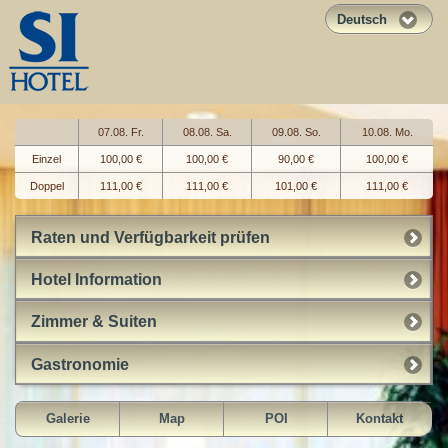
Deutsch
07.08. Fr.
08.08. Sa.
09.08. So.
10.08. Mo.
Einzel
100,00 €
100,00 €
90,00 €
100,00 €
Doppel
111,00 €
111,00 €
101,00 €
111,00 €
Raten und Verfügbarkeit prüfen
Hotel Information
Zimmer & Suiten
Gastronomie
Galerie
Map
POI
Kontakt