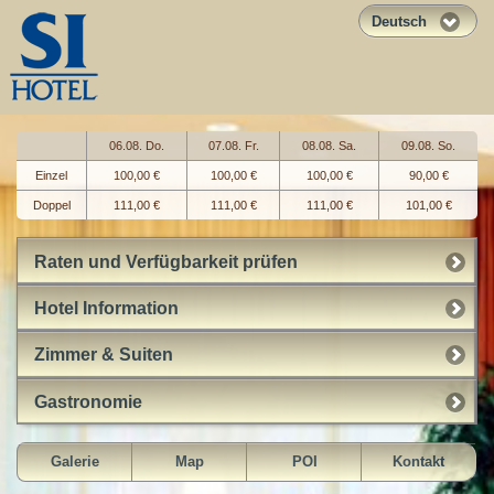
Deutsch
06.08. Do.
07.08. Fr.
08.08. Sa.
09.08. So.
Einzel
100,00 €
100,00 €
100,00 €
90,00 €
Doppel
111,00 €
111,00 €
111,00 €
101,00 €
Raten und Verfügbarkeit prüfen
Hotel Information
Zimmer & Suiten
Gastronomie
Galerie
Map
POI
Kontakt