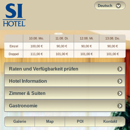
Deutsch
10.08. Mo.
11.08. Di.
12.08. Mi.
13.08. Do.
Einzel
100,00 €
90,00 €
90,00 €
90,00 €
Doppel
111,00 €
101,00 €
101,00 €
101,00 €
Raten und Verfügbarkeit prüfen
Hotel Information
Zimmer & Suiten
Gastronomie
Galerie
Map
POI
Kontakt